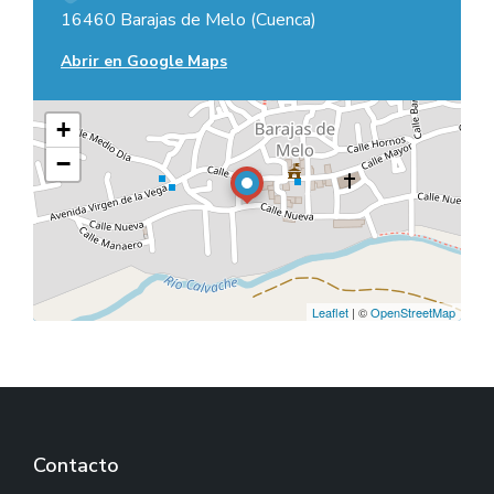
16460 Barajas de Melo (Cuenca)
Abrir en Google Maps
+
−
Leaflet
| ©
OpenStreetMap
Contacto